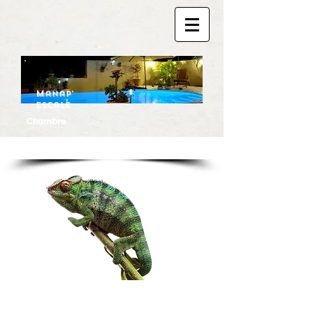
M
anap'
escale
Chambre
d'hôtes